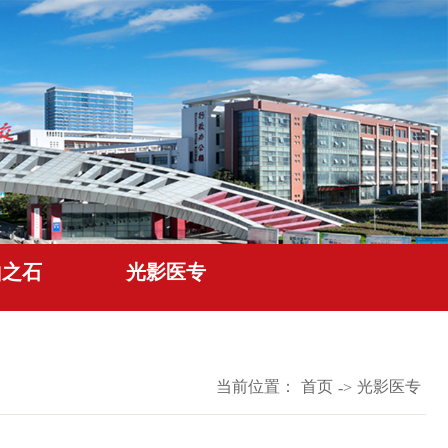
山之石
光影医专
当前位置：
首页
光影医专
->