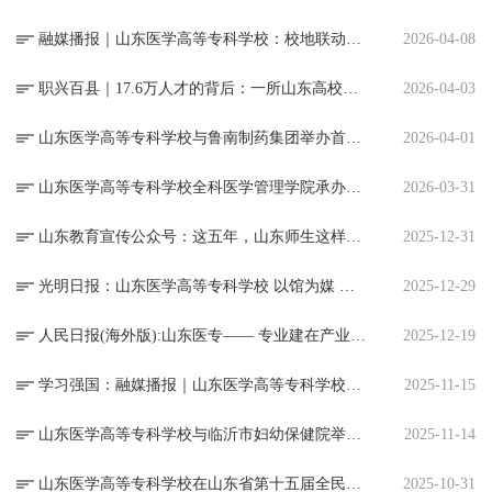
融媒播报｜山东医学高等专科学校：校地联动精准赋能 打通乡医培训“最后一公里”
2026-04-08
职兴百县｜17.6万人才的背后：一所山东高校与基层卫生的“双向奔赴”
2026-04-03
山东医学高等专科学校与鲁南制药集团举办首次学术活动
2026-04-01
山东医学高等专科学校全科医学管理学院承办2026年琅琊全科医学论坛
2026-03-31
山东教育宣传公众号：这五年，山东师生这样看⑥虚拟仿真，让医学生敢说“我再练一次”
2025-12-31
光明日报：山东医学高等专科学校 以馆为媒 开拓美育浸润式教学新实践
2025-12-29
人民日报(海外版):山东医专—— 专业建在产业上 人才育在实践中
2025-12-19
学习强国：融媒播报｜山东医学高等专科学校与临沂市妇幼保健院共建临床学院
2025-11-15
山东医学高等专科学校与临沂市妇幼保健院举行共建临床学院签约揭牌仪式
2025-11-14
山东医学高等专科学校在山东省第十五届全民健身运动会“连胜杯”健步球比赛中获奖
2025-10-31