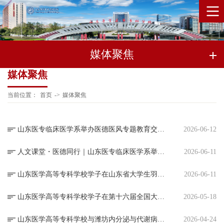
媒体聚焦
媒体聚焦
当前位置：
首页
->
媒体聚焦
山东医专临床医学系举办医德医风专题教育交流活动
2026-06-12
人文课堂・医德同行｜山东医专临床医学系举办医德医风专题教育交流活动
2026-06-11
山东医学高等专科学校学子在山东省大学生羽毛球锦标赛上斩获佳绩
2026-06-11
山东医学高等专科学校学子在第十六届全国大学生市场调查与分析大赛专科组总决赛中斩获佳绩
2026-05-18
山东医学高等专科学校与潍坊内分泌与代谢病医院举行共建临床学院签约揭牌仪式
2026-04-24