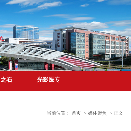
山之石
光影医专
当前位置：
首页
媒体聚焦
正文
->
->