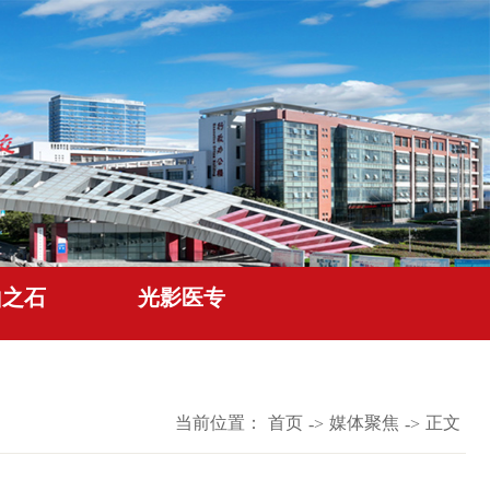
山之石
光影医专
当前位置：
首页
媒体聚焦
正文
->
->